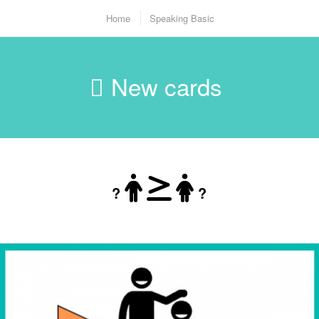
Home
Speaking Basic
New cards
?
?