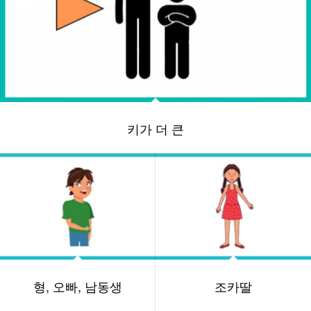
키가 더 큰
형, 오빠, 남동생
조카딸